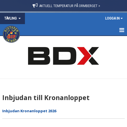
AKTUELL TEMPERATUR PÅ ORMBERGET >
TÄVLING
LOGGA IN
ANMÄLAN TILL TÄVLING
GJUTARENS VINTERSPEL
KRONANLOPPET
INBJUDAN
BANINFORMATION
Inbjudan till Kronanloppet
RESULTAT
Inbjudan Kronanloppet 2026
TOTAL-DM