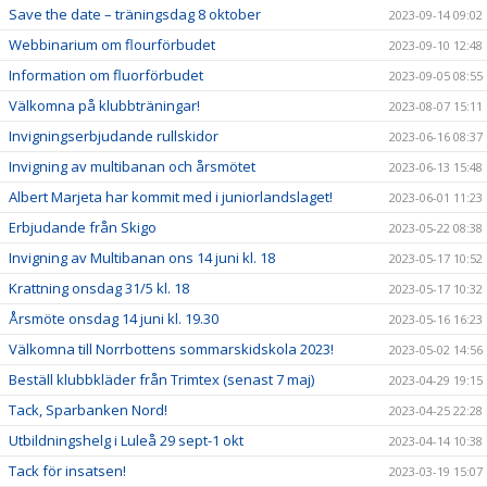
Save the date – träningsdag 8 oktober
2023-09-14 09:02
Webbinarium om flourförbudet
2023-09-10 12:48
Information om fluorförbudet
2023-09-05 08:55
Välkomna på klubbträningar!
2023-08-07 15:11
Invigningserbjudande rullskidor
2023-06-16 08:37
Invigning av multibanan och årsmötet
2023-06-13 15:48
Albert Marjeta har kommit med i juniorlandslaget!
2023-06-01 11:23
Erbjudande från Skigo
2023-05-22 08:38
Invigning av Multibanan ons 14 juni kl. 18
2023-05-17 10:52
Krattning onsdag 31/5 kl. 18
2023-05-17 10:32
Årsmöte onsdag 14 juni kl. 19.30
2023-05-16 16:23
Välkomna till Norrbottens sommarskidskola 2023!
2023-05-02 14:56
Beställ klubbkläder från Trimtex (senast 7 maj)
2023-04-29 19:15
Tack, Sparbanken Nord!
2023-04-25 22:28
Utbildningshelg i Luleå 29 sept-1 okt
2023-04-14 10:38
Tack för insatsen!
2023-03-19 15:07