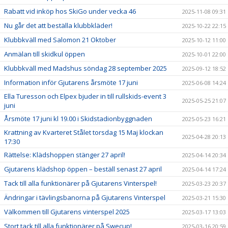
Rabatt vid inköp hos SkiGo under vecka 46
2025-11-08 09:31
Nu går det att beställa klubbkläder!
2025-10-22 22:15
Klubbkväll med Salomon 21 Oktober
2025-10-12 11:00
Anmälan till skidkul öppen
2025-10-01 22:00
Klubbkväll med Madshus söndag 28 september 2025
2025-09-12 18:52
Information inför Gjutarens årsmöte 17 juni
2025-06-08 14:24
Ella Turesson och Elpex bjuder in till rullskids-event 3
2025-05-25 21:07
juni
Årsmöte 17 juni kl 19.00 i Skidstadionbyggnaden
2025-05-23 16:21
Krattning av Kvarteret Stålet torsdag 15 Maj klockan
2025-04-28 20:13
17:30
Rättelse: Klädshoppen stänger 27 april!
2025-04-14 20:34
Gjutarens klädshop öppen – beställ senast 27 april
2025-04-14 17:24
Tack till alla funktionärer på Gjutarens Vinterspel!
2025-03-23 20:37
Ändringar i tävlingsbanorna på Gjutarens Vinterspel
2025-03-21 15:30
Välkommen till Gjutarens vinterspel 2025
2025-03-17 13:03
Stort tack till alla funktionärer på Swecup!
2025-03-16 20:59