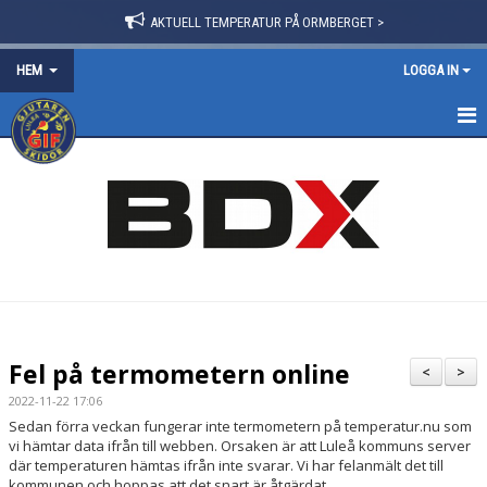
AKTUELL TEMPERATUR PÅ ORMBERGET >
HEM
LOGGA IN
HEM
OM FÖRENINGEN
NYHETER
BLI MEDLEM
FÖRVÄNTANSLISTA 2025/26
Fel på termometern online
<
>
TRÄNINGSPOLICY
2022-11-22 17:06
Sedan förra veckan fungerar inte termometern på temperatur.nu som
VÅRA GRUPPER/LEDARE
vi hämtar data ifrån till webben. Orsaken är att Luleå kommuns server
där temperaturen hämtas ifrån inte svarar. Vi har felanmält det till
kommunen och hoppas att det snart är åtgärdat.
STYRELSE & STADGAR