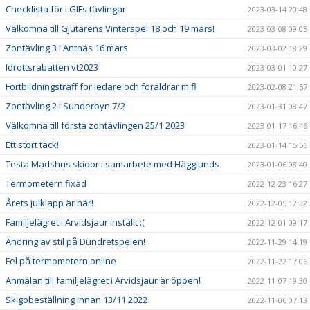
Checklista för LGIFs tävlingar
2023-03-14 20:48
Välkomna till Gjutarens Vinterspel 18 och 19 mars!
2023-03-08 09:05
Zontävling 3 i Antnäs 16 mars
2023-03-02 18:29
Idrottsrabatten vt2023
2023-03-01 10:27
Fortbildningsträff för ledare och föräldrar m.fl
2023-02-08 21:57
Zontävling 2 i Sunderbyn 7/2
2023-01-31 08:47
Välkomna till första zontävlingen 25/1 2023
2023-01-17 16:46
Ett stort tack!
2023-01-14 15:56
Testa Madshus skidor i samarbete med Hägglunds
2023-01-06 08:40
Termometern fixad
2022-12-23 16:27
Årets julklapp är här!
2022-12-05 12:32
Familjelägret i Arvidsjaur inställt :(
2022-12-01 09:17
Ändring av stil på Dundretspelen!
2022-11-29 14:19
Fel på termometern online
2022-11-22 17:06
Anmälan till familjelägret i Arvidsjaur är öppen!
2022-11-07 19:30
Skigobeställning innan 13/11 2022
2022-11-06 07:13