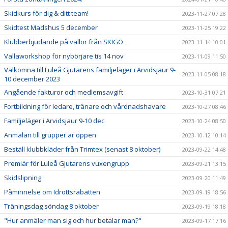
Skidkurs för dig & ditt team!
2023-11-27 07:28
Skidtest Madshus 5 december
2023-11-25 19:22
Klubberbjudande på vallor från SKIGO
2023-11-14 10:01
Vallaworkshop för nybörjare tis 14 nov
2023-11-09 11:50
Välkomna till Luleå Gjutarens familjeläger i Arvidsjaur 9-
2023-11-05 08:18
10 december 2023
Angående fakturor och medlemsavgift
2023-10-31 07:21
Fortbildning för ledare, tränare och vårdnadshavare
2023-10-27 08:46
Familjeläger i Arvidsjaur 9-10 dec
2023-10-24 08:50
Anmälan till grupper är öppen
2023-10-12 10:14
Beställ klubbkläder från Trimtex (senast 8 oktober)
2023-09-22 14:48
Premiär för Luleå Gjutarens vuxengrupp
2023-09-21 13:15
Skidslipning
2023-09-20 11:49
Påminnelse om Idrottsrabatten
2023-09-19 18:56
Träningsdag söndag 8 oktober
2023-09-19 18:18
"Hur anmäler man sig och hur betalar man?"
2023-09-17 17:16