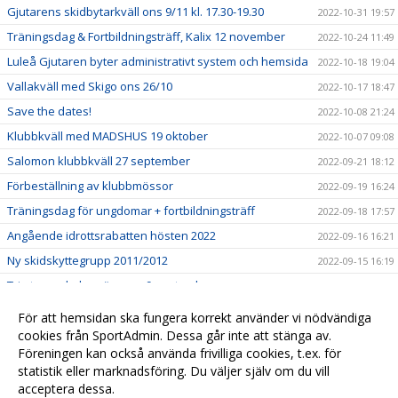
Gjutarens skidbytarkväll ons 9/11 kl. 17.30-19.30
2022-10-31 19:57
Träningsdag & Fortbildningsträff, Kalix 12 november
2022-10-24 11:49
Luleå Gjutaren byter administrativt system och hemsida
2022-10-18 19:04
Vallakväll med Skigo ons 26/10
2022-10-17 18:47
Save the dates!
2022-10-08 21:24
Klubbkväll med MADSHUS 19 oktober
2022-10-07 09:08
Salomon klubbkväll 27 september
2022-09-21 18:12
Förbeställning av klubbmössor
2022-09-19 16:24
Träningsdag för ungdomar + fortbildningsträff
2022-09-18 17:57
Angående idrottsrabatten hösten 2022
2022-09-16 16:21
Ny skidskyttegrupp 2011/2012
2022-09-15 16:19
Trimtex webshop öppnar 9 september
2022-09-06 16:16
Nytt administrativt system på gång!
2022-08-19 16:14
För att hemsidan ska fungera korrekt använder vi nödvändiga
Tränarutbildningar
cookies från SportAdmin. Dessa går inte att stänga av.
2022-07-27 15:06
Föreningen kan också använda frivilliga cookies, t.ex. för
Norrbottens sommarskidskola i Älvsbyn
2022-06-16 15:07
statistik eller marknadsföring. Du väljer själv om du vill
acceptera dessa.