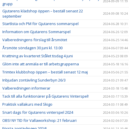
2024-09-09 11:19
grupp
Gjutarens klädshop öppen – beställ senast 22
2024-09-08 10:24
september
Startlista och PM för Gjutarens sommarspel
2024-06-28 10:31
Information om Gjutarens Sommarspel
2024-06-26 12:09
Valberedningens förslag till årsmötet
2024-06-25 14:46
Årsmöte söndagen 30 juni kl. 13.00
2024-06-07 09:44
Krattning av kvarteret Stålet tisdag 4 juni
2024-05-23 08:09
Glöm inte att anmäla er till arbetsgrupperna
2024-05-18 16:16
Trimtex klubbshop öppen – beställ senast 12 maj
2024-05-06 21:55
Inbjudan zontävling Sunderbyn 26/3
2024-03-21 09:47
Valberedningen informerar
2024-03-18 15:48
Tack till alla funktionärer på Gjutarens Vinterspel!
2024-03-17 15:39
Praktisk vallakurs med Skigo
2024-03-11 08:49
Snart dags för Gjutarens vinterspel 2024
2024-03-06 10:26
OBS! NY TID för Vallaworkshop: 21 februari
2024-02-06 07:20
Första zontävlingen 2024!
2024-01-21 10:48