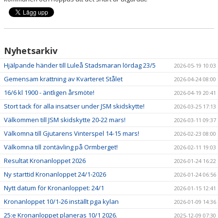
MULTIBANAN
DOKUMENT
Nyhetsarkiv
KALENDER
Hjälpande händer till Luleå Stadsmaran lördag 23/5
2026-05-19 10:03
Gemensam krattning av Kvarteret Stålet
2026-04-24 08:00
16/6 kl 1900 - äntligen årsmöte!
2026-04-19 20:41
Stort tack för alla insatser under JSM skidskytte!
2026-03-25 17:13
Välkommen till JSM skidskytte 20-22 mars!
2026-03-11 09:37
Välkomna till Gjutarens Vinterspel 14-15 mars!
2026-02-23 08:00
Välkomna till zontävling på Ormberget!
2026-02-11 19:03
Resultat Kronanloppet 2026
2026-01-24 16:22
Ny starttid Kronanloppet 24/1-2026
2026-01-24 06:56
Nytt datum för Kronanloppet: 24/1
2026-01-15 12:41
Kronanloppet 10/1-26 inställt pga kylan
2026-01-09 14:36
25:e Kronanloppet planeras 10/1 2026.
2025-12-09 07:30