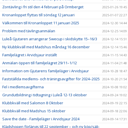
Zontävling i fri stil den 4 februari på Ormberget
2025-01-26 19:45
Kronanloppet flyttas till söndag 12 januari
2025-01-07 22:27
Välkommen till Kronanloppet 11 januari 2025
2024-12-30 14:44
Problem med tävlingsanmälan
2024-12-25 14:09
Luleå Gjutaren arrangerar Swecup i skidskytte 15–16/3
2024-12-14 15:51
Ny klubbkväll med Madshus måndag 16 december
2024-12-14 15:46
Familjelägret i Arvidsjaur inställt
2024-11-15 14:43
Anmälan öppen till familjelägret 29/11–1/12
2024-11-04 21:48
Information om Gjutarens familjeläger i Arvidsjaur
2024-10-28 18:47
Fastställda medlems- och träningsavgifter för 2024–2025
2024-10-20 21:54
Fel i medlemsavgifterna
2024-10-08 19:02
Grundutbildning i tidtagning i Luleå 12-13 oktober
2024-09-24 19:02
Klubbkväll med Salomon 8 Oktober
2024-09-19 22:15
Klubbkväll med Madshus 15 oktober
2024-09-18 22:06
Save the date - Familjeläger i Arvidsjaur 2024
2024-09-14 17:31
Klädshopen förlängs till 22 september – och ny köp/sälj-