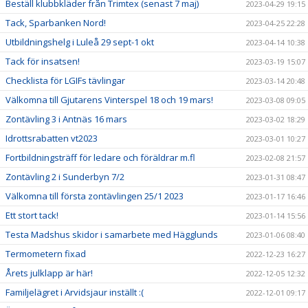
Beställ klubbkläder från Trimtex (senast 7 maj)
2023-04-29 19:15
Tack, Sparbanken Nord!
2023-04-25 22:28
Utbildningshelg i Luleå 29 sept-1 okt
2023-04-14 10:38
Tack för insatsen!
2023-03-19 15:07
Checklista för LGIFs tävlingar
2023-03-14 20:48
Välkomna till Gjutarens Vinterspel 18 och 19 mars!
2023-03-08 09:05
Zontävling 3 i Antnäs 16 mars
2023-03-02 18:29
Idrottsrabatten vt2023
2023-03-01 10:27
Fortbildningsträff för ledare och föräldrar m.fl
2023-02-08 21:57
Zontävling 2 i Sunderbyn 7/2
2023-01-31 08:47
Välkomna till första zontävlingen 25/1 2023
2023-01-17 16:46
Ett stort tack!
2023-01-14 15:56
Testa Madshus skidor i samarbete med Hägglunds
2023-01-06 08:40
Termometern fixad
2022-12-23 16:27
Årets julklapp är här!
2022-12-05 12:32
Familjelägret i Arvidsjaur inställt :(
2022-12-01 09:17