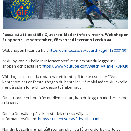
MULTIBANAN
DOKUMENT
Passa på att beställa Gjutaren-kläder inför vintern. Webshopen
KALENDER
är öppen 9–25 september, förväntad leverans i vecka 44.
Webshopen hittar du här:
https://trimtex.se/sv/search?cgid=TS0001801
Är du ny kan du kolla in informationsfilmen om hur du loggar in i
shopen och beställer:
https://www.youtube.com/watch?v=_mNHkDl40J0
Välj ”Logga in” om du redan har ett konto på trimtex.se eller ”Nytt
konto” om det är första gången du beställer. På mobil måste du skrolla
ner på sidan för att hitta dessa två alternativ.
Om du kommer bort från medlemssidan, kan du logga in med teamkod:
Luleaa22
Om du är osäker på vilken storlek du ska välja, se
informationsfilmen:
https://trimtex.se/sv/fitle/Fitle.html
När din beställning har gått igenom skall du få en orderbekräftelse