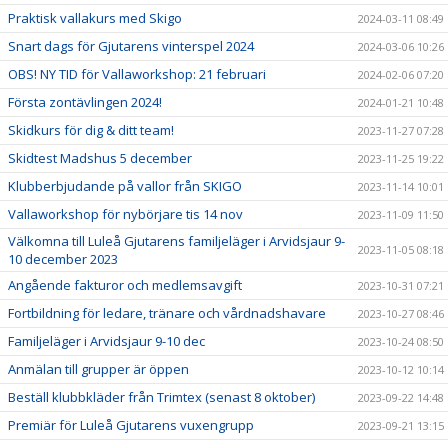
Praktisk vallakurs med Skigo
2024-03-11 08:49
Snart dags för Gjutarens vinterspel 2024
2024-03-06 10:26
OBS! NY TID för Vallaworkshop: 21 februari
2024-02-06 07:20
Första zontävlingen 2024!
2024-01-21 10:48
Skidkurs för dig & ditt team!
2023-11-27 07:28
Skidtest Madshus 5 december
2023-11-25 19:22
Klubberbjudande på vallor från SKIGO
2023-11-14 10:01
Vallaworkshop för nybörjare tis 14 nov
2023-11-09 11:50
Välkomna till Luleå Gjutarens familjeläger i Arvidsjaur 9-
2023-11-05 08:18
10 december 2023
Angående fakturor och medlemsavgift
2023-10-31 07:21
Fortbildning för ledare, tränare och vårdnadshavare
2023-10-27 08:46
Familjeläger i Arvidsjaur 9-10 dec
2023-10-24 08:50
Anmälan till grupper är öppen
2023-10-12 10:14
Beställ klubbkläder från Trimtex (senast 8 oktober)
2023-09-22 14:48
Premiär för Luleå Gjutarens vuxengrupp
2023-09-21 13:15