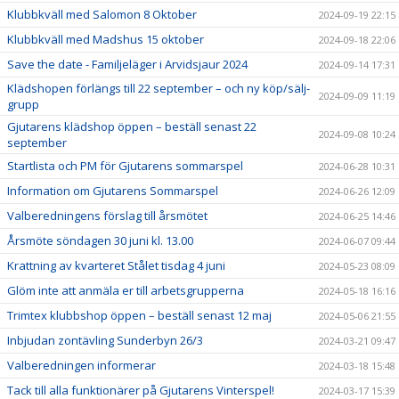
Klubbkväll med Salomon 8 Oktober
2024-09-19 22:15
Klubbkväll med Madshus 15 oktober
2024-09-18 22:06
Save the date - Familjeläger i Arvidsjaur 2024
2024-09-14 17:31
Klädshopen förlängs till 22 september – och ny köp/sälj-
2024-09-09 11:19
grupp
Gjutarens klädshop öppen – beställ senast 22
2024-09-08 10:24
september
Startlista och PM för Gjutarens sommarspel
2024-06-28 10:31
Information om Gjutarens Sommarspel
2024-06-26 12:09
Valberedningens förslag till årsmötet
2024-06-25 14:46
Årsmöte söndagen 30 juni kl. 13.00
2024-06-07 09:44
Krattning av kvarteret Stålet tisdag 4 juni
2024-05-23 08:09
Glöm inte att anmäla er till arbetsgrupperna
2024-05-18 16:16
Trimtex klubbshop öppen – beställ senast 12 maj
2024-05-06 21:55
Inbjudan zontävling Sunderbyn 26/3
2024-03-21 09:47
Valberedningen informerar
2024-03-18 15:48
Tack till alla funktionärer på Gjutarens Vinterspel!
2024-03-17 15:39