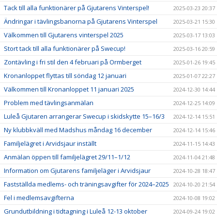
Tack till alla funktionärer på Gjutarens Vinterspel!
2025-03-23 20:37
Ändringar i tävlingsbanorna på Gjutarens Vinterspel
2025-03-21 15:30
Välkommen till Gjutarens vinterspel 2025
2025-03-17 13:03
Stort tack till alla funktionärer på Swecup!
2025-03-16 20:59
Zontävling i fri stil den 4 februari på Ormberget
2025-01-26 19:45
Kronanloppet flyttas till söndag 12 januari
2025-01-07 22:27
Välkommen till Kronanloppet 11 januari 2025
2024-12-30 14:44
Problem med tävlingsanmälan
2024-12-25 14:09
Luleå Gjutaren arrangerar Swecup i skidskytte 15–16/3
2024-12-14 15:51
Ny klubbkväll med Madshus måndag 16 december
2024-12-14 15:46
Familjelägret i Arvidsjaur inställt
2024-11-15 14:43
Anmälan öppen till familjelägret 29/11–1/12
2024-11-04 21:48
Information om Gjutarens familjeläger i Arvidsjaur
2024-10-28 18:47
Fastställda medlems- och träningsavgifter för 2024–2025
2024-10-20 21:54
Fel i medlemsavgifterna
2024-10-08 19:02
Grundutbildning i tidtagning i Luleå 12-13 oktober
2024-09-24 19:02