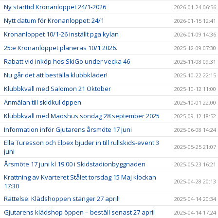
Ny starttid Kronanloppet 24/1-2026
2026-01-24 06:56
Nytt datum för Kronanloppet: 24/1
2026-01-15 12:41
Kronanloppet 10/1-26 inställt pga kylan
2026-01-09 14:36
25:e Kronanloppet planeras 10/1 2026.
2025-12-09 07:30
Rabatt vid inköp hos SkiGo under vecka 46
2025-11-08 09:31
Nu går det att beställa klubbkläder!
2025-10-22 22:15
Klubbkväll med Salomon 21 Oktober
2025-10-12 11:00
Anmälan till skidkul öppen
2025-10-01 22:00
Klubbkväll med Madshus söndag 28 september 2025
2025-09-12 18:52
Information inför Gjutarens årsmöte 17 juni
2025-06-08 14:24
Ella Turesson och Elpex bjuder in till rullskids-event 3
2025-05-25 21:07
juni
Årsmöte 17 juni kl 19.00 i Skidstadionbyggnaden
2025-05-23 16:21
Krattning av Kvarteret Stålet torsdag 15 Maj klockan
2025-04-28 20:13
17:30
Rättelse: Klädshoppen stänger 27 april!
2025-04-14 20:34
Gjutarens klädshop öppen – beställ senast 27 april
2025-04-14 17:24