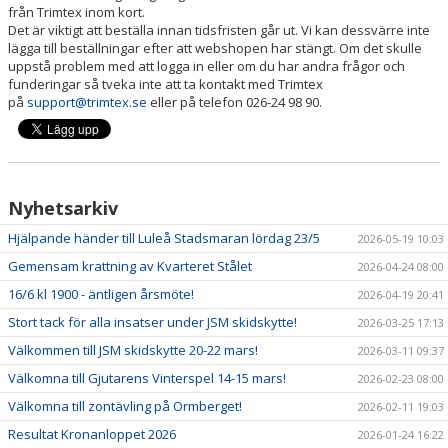
från Trimtex inom kort.
Det är viktigt att beställa innan tidsfristen går ut. Vi kan dessvärre inte
lägga till beställningar efter att webshopen har stängt. Om det skulle
uppstå problem med att logga in eller om du har andra frågor och
funderingar så tveka inte att ta kontakt med Trimtex
på
support@trimtex.se
eller på telefon 026-24 98 90.
Nyhetsarkiv
Hjälpande händer till Luleå Stadsmaran lördag 23/5
2026-05-19 10:03
Gemensam krattning av Kvarteret Stålet
2026-04-24 08:00
16/6 kl 1900 - äntligen årsmöte!
2026-04-19 20:41
Stort tack för alla insatser under JSM skidskytte!
2026-03-25 17:13
Välkommen till JSM skidskytte 20-22 mars!
2026-03-11 09:37
Välkomna till Gjutarens Vinterspel 14-15 mars!
2026-02-23 08:00
Välkomna till zontävling på Ormberget!
2026-02-11 19:03
Resultat Kronanloppet 2026
2026-01-24 16:22