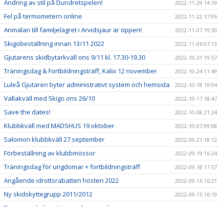
Ändring av stil på Dundretspelen!
2022-11-29 14:19
Fel på termometern online
2022-11-22 17:06
Anmälan till familjelägret i Arvidsjaur är öppen!
2022-11-07 19:30
Skigobeställning innan 13/11 2022
2022-11-06 07:13
Gjutarens skidbytarkväll ons 9/11 kl. 17.30-19.30
2022-10-31 19:57
Träningsdag & Fortbildningsträff, Kalix 12 november
2022-10-24 11:49
Luleå Gjutaren byter administrativt system och hemsida
2022-10-18 19:04
Vallakväll med Skigo ons 26/10
2022-10-17 18:47
Save the dates!
2022-10-08 21:24
Klubbkväll med MADSHUS 19 oktober
2022-10-07 09:08
Salomon klubbkväll 27 september
2022-09-21 18:12
Förbeställning av klubbmössor
2022-09-19 16:24
Träningsdag för ungdomar + fortbildningsträff
2022-09-18 17:57
Angående idrottsrabatten hösten 2022
2022-09-16 16:21
Ny skidskyttegrupp 2011/2012
2022-09-15 16:19
Trimtex webshop öppnar 9 september
2022-09-06 16:16