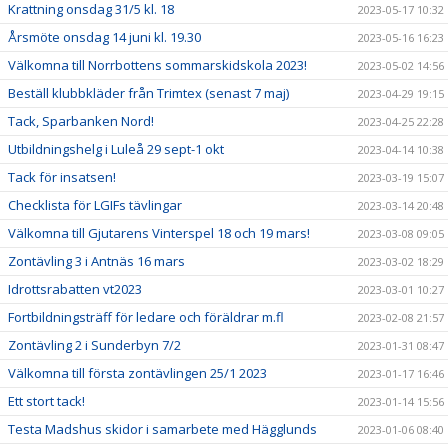
Krattning onsdag 31/5 kl. 18
2023-05-17 10:32
Årsmöte onsdag 14 juni kl. 19.30
2023-05-16 16:23
Välkomna till Norrbottens sommarskidskola 2023!
2023-05-02 14:56
Beställ klubbkläder från Trimtex (senast 7 maj)
2023-04-29 19:15
Tack, Sparbanken Nord!
2023-04-25 22:28
Utbildningshelg i Luleå 29 sept-1 okt
2023-04-14 10:38
Tack för insatsen!
2023-03-19 15:07
Checklista för LGIFs tävlingar
2023-03-14 20:48
Välkomna till Gjutarens Vinterspel 18 och 19 mars!
2023-03-08 09:05
Zontävling 3 i Antnäs 16 mars
2023-03-02 18:29
Idrottsrabatten vt2023
2023-03-01 10:27
Fortbildningsträff för ledare och föräldrar m.fl
2023-02-08 21:57
Zontävling 2 i Sunderbyn 7/2
2023-01-31 08:47
Välkomna till första zontävlingen 25/1 2023
2023-01-17 16:46
Ett stort tack!
2023-01-14 15:56
Testa Madshus skidor i samarbete med Hägglunds
2023-01-06 08:40