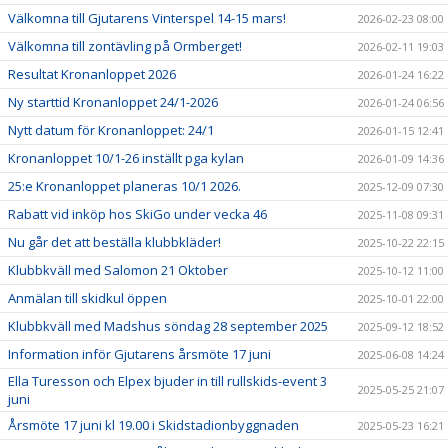
Välkomna till Gjutarens Vinterspel 14-15 mars!
2026-02-23 08:00
Välkomna till zontävling på Ormberget!
2026-02-11 19:03
Resultat Kronanloppet 2026
2026-01-24 16:22
Ny starttid Kronanloppet 24/1-2026
2026-01-24 06:56
Nytt datum för Kronanloppet: 24/1
2026-01-15 12:41
Kronanloppet 10/1-26 inställt pga kylan
2026-01-09 14:36
25:e Kronanloppet planeras 10/1 2026.
2025-12-09 07:30
Rabatt vid inköp hos SkiGo under vecka 46
2025-11-08 09:31
Nu går det att beställa klubbkläder!
2025-10-22 22:15
Klubbkväll med Salomon 21 Oktober
2025-10-12 11:00
Anmälan till skidkul öppen
2025-10-01 22:00
Klubbkväll med Madshus söndag 28 september 2025
2025-09-12 18:52
Information inför Gjutarens årsmöte 17 juni
2025-06-08 14:24
Ella Turesson och Elpex bjuder in till rullskids-event 3
2025-05-25 21:07
juni
Årsmöte 17 juni kl 19.00 i Skidstadionbyggnaden
2025-05-23 16:21