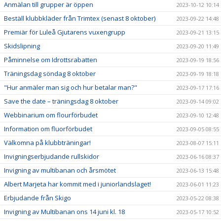
Anmälan till grupper är öppen
2023-10-12 10:14
Beställ klubbkläder från Trimtex (senast 8 oktober)
2023-09-22 14:48
Premiär för Luleå Gjutarens vuxengrupp
2023-09-21 13:15
Skidslipning
2023-09-20 11:49
Påminnelse om Idrottsrabatten
2023-09-19 18:56
Träningsdag söndag 8 oktober
2023-09-19 18:18
"Hur anmäler man sig och hur betalar man?"
2023-09-17 17:16
Save the date – träningsdag 8 oktober
2023-09-14 09:02
Webbinarium om flourförbudet
2023-09-10 12:48
Information om fluorförbudet
2023-09-05 08:55
Välkomna på klubbträningar!
2023-08-07 15:11
Invigningserbjudande rullskidor
2023-06-16 08:37
Invigning av multibanan och årsmötet
2023-06-13 15:48
Albert Marjeta har kommit med i juniorlandslaget!
2023-06-01 11:23
Erbjudande från Skigo
2023-05-22 08:38
Invigning av Multibanan ons 14 juni kl. 18
2023-05-17 10:52