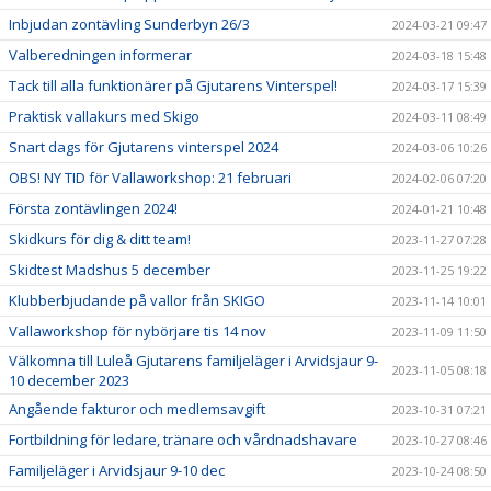
Inbjudan zontävling Sunderbyn 26/3
2024-03-21 09:47
Valberedningen informerar
2024-03-18 15:48
Tack till alla funktionärer på Gjutarens Vinterspel!
2024-03-17 15:39
Praktisk vallakurs med Skigo
2024-03-11 08:49
Snart dags för Gjutarens vinterspel 2024
2024-03-06 10:26
OBS! NY TID för Vallaworkshop: 21 februari
2024-02-06 07:20
Första zontävlingen 2024!
2024-01-21 10:48
Skidkurs för dig & ditt team!
2023-11-27 07:28
Skidtest Madshus 5 december
2023-11-25 19:22
Klubberbjudande på vallor från SKIGO
2023-11-14 10:01
Vallaworkshop för nybörjare tis 14 nov
2023-11-09 11:50
Välkomna till Luleå Gjutarens familjeläger i Arvidsjaur 9-
2023-11-05 08:18
10 december 2023
Angående fakturor och medlemsavgift
2023-10-31 07:21
Fortbildning för ledare, tränare och vårdnadshavare
2023-10-27 08:46
Familjeläger i Arvidsjaur 9-10 dec
2023-10-24 08:50