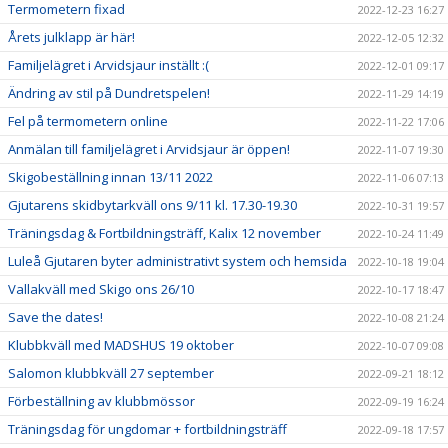
Termometern fixad
2022-12-23 16:27
Årets julklapp är här!
2022-12-05 12:32
Familjelägret i Arvidsjaur inställt :(
2022-12-01 09:17
Ändring av stil på Dundretspelen!
2022-11-29 14:19
Fel på termometern online
2022-11-22 17:06
Anmälan till familjelägret i Arvidsjaur är öppen!
2022-11-07 19:30
Skigobeställning innan 13/11 2022
2022-11-06 07:13
Gjutarens skidbytarkväll ons 9/11 kl. 17.30-19.30
2022-10-31 19:57
Träningsdag & Fortbildningsträff, Kalix 12 november
2022-10-24 11:49
Luleå Gjutaren byter administrativt system och hemsida
2022-10-18 19:04
Vallakväll med Skigo ons 26/10
2022-10-17 18:47
Save the dates!
2022-10-08 21:24
Klubbkväll med MADSHUS 19 oktober
2022-10-07 09:08
Salomon klubbkväll 27 september
2022-09-21 18:12
Förbeställning av klubbmössor
2022-09-19 16:24
Träningsdag för ungdomar + fortbildningsträff
2022-09-18 17:57