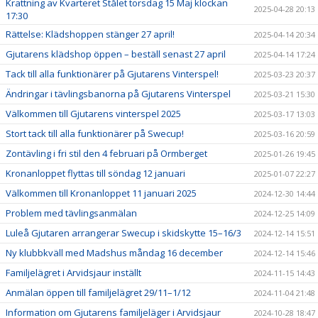
Krattning av Kvarteret Stålet torsdag 15 Maj klockan
2025-04-28 20:13
17:30
Rättelse: Klädshoppen stänger 27 april!
2025-04-14 20:34
Gjutarens klädshop öppen – beställ senast 27 april
2025-04-14 17:24
Tack till alla funktionärer på Gjutarens Vinterspel!
2025-03-23 20:37
Ändringar i tävlingsbanorna på Gjutarens Vinterspel
2025-03-21 15:30
Välkommen till Gjutarens vinterspel 2025
2025-03-17 13:03
Stort tack till alla funktionärer på Swecup!
2025-03-16 20:59
Zontävling i fri stil den 4 februari på Ormberget
2025-01-26 19:45
Kronanloppet flyttas till söndag 12 januari
2025-01-07 22:27
Välkommen till Kronanloppet 11 januari 2025
2024-12-30 14:44
Problem med tävlingsanmälan
2024-12-25 14:09
Luleå Gjutaren arrangerar Swecup i skidskytte 15–16/3
2024-12-14 15:51
Ny klubbkväll med Madshus måndag 16 december
2024-12-14 15:46
Familjelägret i Arvidsjaur inställt
2024-11-15 14:43
Anmälan öppen till familjelägret 29/11–1/12
2024-11-04 21:48
Information om Gjutarens familjeläger i Arvidsjaur
2024-10-28 18:47