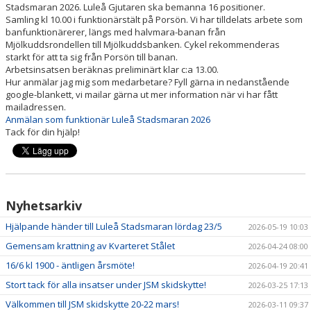
Stadsmaran 2026. Luleå Gjutaren ska bemanna 16 positioner.
Samling kl 10.00 i funktionärstält på Porsön. Vi har tilldelats arbete som
MULTIBANAN
banfunktionärerer, längs med halvmara-banan från
Mjölkuddsrondellen till Mjölkuddsbanken. Cykel rekommenderas
starkt för att ta sig från Porsön till banan.
DOKUMENT
Arbetsinsatsen beräknas preliminärt klar c:a 13.00.
Hur anmälar jag mig som medarbetare? Fyll gärna in nedanstående
KALENDER
google-blankett, vi mailar gärna ut mer information när vi har fått
mailadressen.
Anmälan som funktionär Luleå Stadsmaran 2026
Tack för din hjälp!
Nyhetsarkiv
Hjälpande händer till Luleå Stadsmaran lördag 23/5
2026-05-19 10:03
Gemensam krattning av Kvarteret Stålet
2026-04-24 08:00
16/6 kl 1900 - äntligen årsmöte!
2026-04-19 20:41
Stort tack för alla insatser under JSM skidskytte!
2026-03-25 17:13
Välkommen till JSM skidskytte 20-22 mars!
2026-03-11 09:37