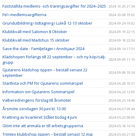
Fastställda medlems- och träningsavgifter för 2024–2025
2024-10-20 21:54
Fel i medlemsavgifterna
2024-10-08 19:02
Grundutbildning i tidtagning i Luleå 12-13 oktober
2024-09-24 19:02
Klubbkväll med Salomon 8 Oktober
2024-09-19 22:15
Klubbkväll med Madshus 15 oktober
2024-09-18 22:06
Save the date - Familjeläger i Arvidsjaur 2024
2024-09-14 17:31
Klädshopen förlängs till 22 september – och ny köp/sälj-
2024-09-09 11:19
grupp
Gjutarens klädshop öppen – beställ senast 22
2024-09-08 10:24
september
Startlista och PM för Gjutarens sommarspel
2024-06-28 10:31
Information om Gjutarens Sommarspel
2024-06-26 12:09
Valberedningens förslag till årsmötet
2024-06-25 14:46
Årsmöte söndagen 30 juni kl. 13.00
2024-06-07 09:44
Krattning av kvarteret Stålet tisdag 4 juni
2024-05-23 08:09
Glöm inte att anmäla er till arbetsgrupperna
2024-05-18 16:16
Trimtex klubbshop öppen – beställ senast 12 maj
2024-05-06 21:55