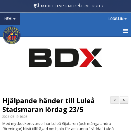
AKTUELL TEMPERATUR PÅ ORMBERGET >
HEM
LOGGA IN
HEM
OM FÖRENINGEN
NYHETER
BLI MEDLEM
FÖRVÄNTANSLISTA 2025/26
Hjälpande händer till Luleå
<
>
TRÄNINGSPOLICY
Stadsmaran lördag 23/5
2026-05-19 10:03
VÅRA GRUPPER/LEDARE
Med mycket kort varsel har Luleå Gjutaren (och många andra
föreningar) blivit tillfrågad om hjälp för att kunna "rädda" Luleå
STYRELSE & STADGAR