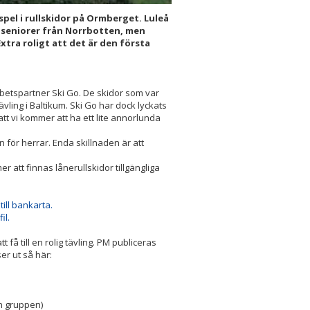
pel i rullskidor på Ormberget. Luleå
h seniorer från Norrbotten, men
xtra roligt att det är den första
betspartner Ski Go. De skidor som var
vling i Baltikum. Ski Go har dock lyckats
tt vi kommer att ha ett lite annorlunda
n för herrar. Enda skillnaden är att
 att finnas lånerullskidor tillgängliga
till bankarta.
il.
 få till en rolig tävling. PM publiceras
er ut så här:
en gruppen)