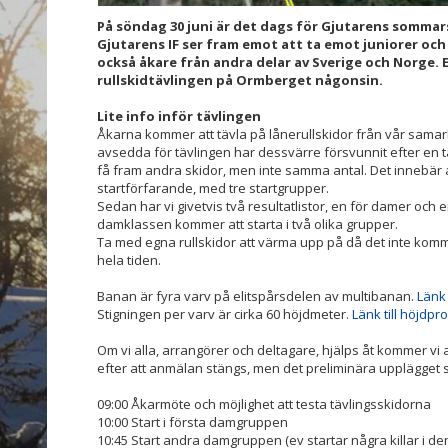
På söndag 30 juni är det dags för Gjutarens sommars
Gjutarens IF ser fram emot att ta emot juniorer oc
också åkare från andra delar av Sverige och Norge. E
rullskidtävlingen på Ormberget någonsin.
Lite info inför tävlingen
Åkarna kommer att tävla på lånerullskidor från vår samar
avsedda för tävlingen har dessvärre försvunnit efter en tä
få fram andra skidor, men inte samma antal. Det innebär a
startförfarande, med tre startgrupper.
Sedan har vi givetvis två resultatlistor, en för damer och e
damklassen kommer att starta i två olika grupper.
Ta med egna rullskidor att värma upp på då det inte kommer
hela tiden.
Banan är fyra varv på elitspårsdelen av multibanan.
Länk 
Stigningen per varv är cirka 60 höjdmeter.
Länk till höjdprof
Om vi alla, arrangörer och deltagare, hjälps åt kommer vi att
efter att anmälan stängs, men det preliminära upplägget s
09:00 Åkarmöte och möjlighet att testa tävlingsskidorna
10:00 Start i första damgruppen
10:45 Start andra damgruppen (ev startar några killar i d