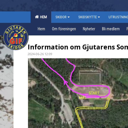
HEM
SKIDOR
SKIDSKYTTE
UTRUSTNIN
Hem
Om föreningen
Nyheter
Bli medlem
Information om Gjutarens So
2024-06-26 12:09