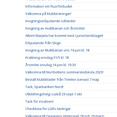
Information om fluorförbudet
Välkomna på klubbträningar!
Invigningserbjudande rullskidor
Invigning av multibanan och årsmötet
Albert Marjeta har kommit med i juniorlandslaget!
Erbjudande från Skigo
Invigning av Multibanan ons 14 juni kl. 18
Krattning onsdag 31/5 kl. 18
Årsmöte onsdag 14 juni kl. 19.30
Välkomna till Norrbottens sommarskidskola 2023!
Beställ klubbkläder från Trimtex (senast 7 maj)
Tack, Sparbanken Nord!
Utbildningshelg i Luleå 29 sept-1 okt
Tack för insatsen!
Checklista för LGIFs tävlingar
Välkomna till Gjutarens Vinterspel 18 och 19 mars!