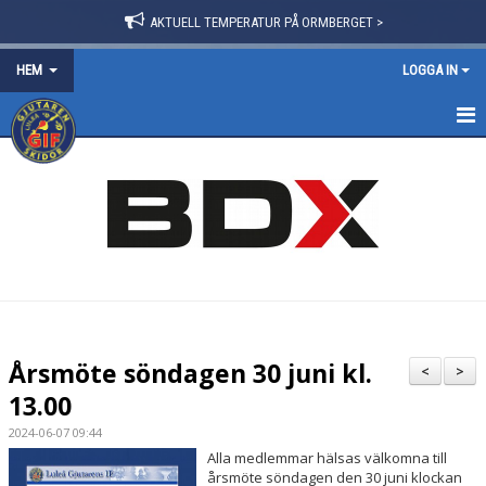
AKTUELL TEMPERATUR PÅ ORMBERGET >
HEM
LOGGA IN
HEM
OM FÖRENINGEN
NYHETER
BLI MEDLEM
FÖRVÄNTANSLISTA 2025/26
Årsmöte söndagen 30 juni kl.
<
>
TRÄNINGSPOLICY
13.00
2024-06-07 09:44
VÅRA GRUPPER/LEDARE
Alla medlemmar hälsas välkomna till
årsmöte söndagen den 30 juni klockan
STYRELSE & STADGAR