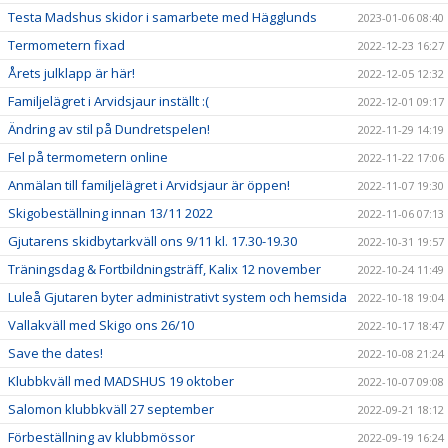
Testa Madshus skidor i samarbete med Hägglunds
2023-01-06 08:40
Termometern fixad
2022-12-23 16:27
Årets julklapp är här!
2022-12-05 12:32
Familjelägret i Arvidsjaur inställt :(
2022-12-01 09:17
Ändring av stil på Dundretspelen!
2022-11-29 14:19
Fel på termometern online
2022-11-22 17:06
Anmälan till familjelägret i Arvidsjaur är öppen!
2022-11-07 19:30
Skigobeställning innan 13/11 2022
2022-11-06 07:13
Gjutarens skidbytarkväll ons 9/11 kl. 17.30-19.30
2022-10-31 19:57
Träningsdag & Fortbildningsträff, Kalix 12 november
2022-10-24 11:49
Luleå Gjutaren byter administrativt system och hemsida
2022-10-18 19:04
Vallakväll med Skigo ons 26/10
2022-10-17 18:47
Save the dates!
2022-10-08 21:24
Klubbkväll med MADSHUS 19 oktober
2022-10-07 09:08
Salomon klubbkväll 27 september
2022-09-21 18:12
Förbeställning av klubbmössor
2022-09-19 16:24