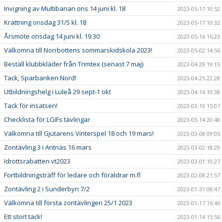
Invigning av Multibanan ons 14 juni kl. 18
2023-05-17 10:52
Krattning onsdag 31/5 kl. 18
2023-05-17 10:32
Årsmöte onsdag 14 juni kl. 19.30
2023-05-16 16:23
Välkomna till Norrbottens sommarskidskola 2023!
2023-05-02 14:56
Beställ klubbkläder från Trimtex (senast 7 maj)
2023-04-29 19:15
Tack, Sparbanken Nord!
2023-04-25 22:28
Utbildningshelg i Luleå 29 sept-1 okt
2023-04-14 10:38
Tack för insatsen!
2023-03-19 15:07
Checklista för LGIFs tävlingar
2023-03-14 20:48
Välkomna till Gjutarens Vinterspel 18 och 19 mars!
2023-03-08 09:05
Zontävling 3 i Antnäs 16 mars
2023-03-02 18:29
Idrottsrabatten vt2023
2023-03-01 10:27
Fortbildningsträff för ledare och föräldrar m.fl
2023-02-08 21:57
Zontävling 2 i Sunderbyn 7/2
2023-01-31 08:47
Välkomna till första zontävlingen 25/1 2023
2023-01-17 16:46
Ett stort tack!
2023-01-14 15:56