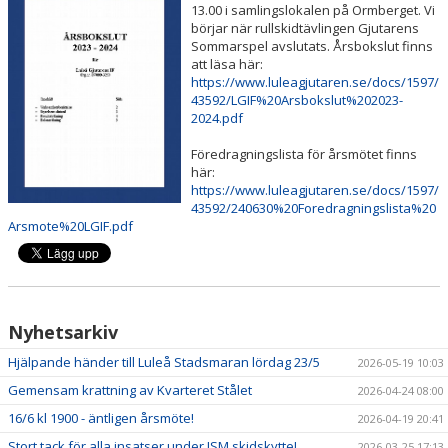
13.00 i samlingslokalen på Ormberget. Vi
börjar när rullskidtävlingen Gjutarens
MULTIBANAN
Sommarspel avslutats. Årsbokslut finns
att läsa här:
https://www.luleagjutaren.se/docs/1597/
DOKUMENT
43592/LGIF%20Arsbokslut%202023-
2024.pdf
KALENDER
Föredragningslista för årsmötet finns
här:
https://www.luleagjutaren.se/docs/1597/
43592/240630%20Foredragningslista%20
Arsmote%20LGIF.pdf
Nyhetsarkiv
Hjälpande händer till Luleå Stadsmaran lördag 23/5
2026-05-19 10:03
Gemensam krattning av Kvarteret Stålet
2026-04-24 08:00
16/6 kl 1900 - äntligen årsmöte!
2026-04-19 20:41
Stort tack för alla insatser under JSM skidskytte!
2026-03-25 17:13