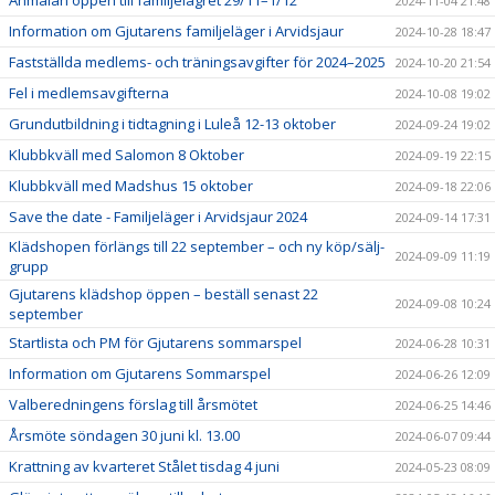
Anmälan öppen till familjelägret 29/11–1/12
2024-11-04 21:48
Information om Gjutarens familjeläger i Arvidsjaur
2024-10-28 18:47
Fastställda medlems- och träningsavgifter för 2024–2025
2024-10-20 21:54
Fel i medlemsavgifterna
2024-10-08 19:02
Grundutbildning i tidtagning i Luleå 12-13 oktober
2024-09-24 19:02
Klubbkväll med Salomon 8 Oktober
2024-09-19 22:15
Klubbkväll med Madshus 15 oktober
2024-09-18 22:06
Save the date - Familjeläger i Arvidsjaur 2024
2024-09-14 17:31
Klädshopen förlängs till 22 september – och ny köp/sälj-
2024-09-09 11:19
grupp
Gjutarens klädshop öppen – beställ senast 22
2024-09-08 10:24
september
Startlista och PM för Gjutarens sommarspel
2024-06-28 10:31
Information om Gjutarens Sommarspel
2024-06-26 12:09
Valberedningens förslag till årsmötet
2024-06-25 14:46
Årsmöte söndagen 30 juni kl. 13.00
2024-06-07 09:44
Krattning av kvarteret Stålet tisdag 4 juni
2024-05-23 08:09