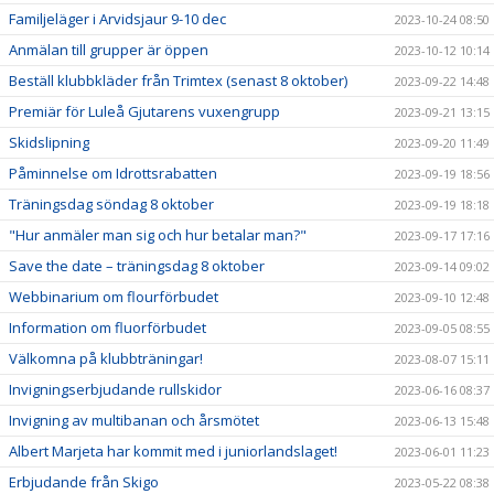
Familjeläger i Arvidsjaur 9-10 dec
2023-10-24 08:50
Anmälan till grupper är öppen
2023-10-12 10:14
Beställ klubbkläder från Trimtex (senast 8 oktober)
2023-09-22 14:48
Premiär för Luleå Gjutarens vuxengrupp
2023-09-21 13:15
Skidslipning
2023-09-20 11:49
Påminnelse om Idrottsrabatten
2023-09-19 18:56
Träningsdag söndag 8 oktober
2023-09-19 18:18
"Hur anmäler man sig och hur betalar man?"
2023-09-17 17:16
Save the date – träningsdag 8 oktober
2023-09-14 09:02
Webbinarium om flourförbudet
2023-09-10 12:48
Information om fluorförbudet
2023-09-05 08:55
Välkomna på klubbträningar!
2023-08-07 15:11
Invigningserbjudande rullskidor
2023-06-16 08:37
Invigning av multibanan och årsmötet
2023-06-13 15:48
Albert Marjeta har kommit med i juniorlandslaget!
2023-06-01 11:23
Erbjudande från Skigo
2023-05-22 08:38