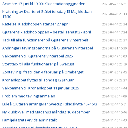
Årsmöte 17 juni kl 19.00 i Skidstadionbyggnaden
2025-05-23 16:21
Krattning av Kvarteret Stålet torsdag 15 Maj klockan
2025-04-28 20:13
17:30
Rättelse: Klädshoppen stänger 27 april!
2025-04-14 20:34
Gjutarens klädshop öppen – beställ senast 27 april
2025-04-14 17:24
Tack till alla funktionärer på Gjutarens Vinterspel!
2025-03-23 20:37
Ändringar i tävlingsbanorna på Gjutarens Vinterspel
2025-03-21 15:30
Välkommen till Gjutarens vinterspel 2025
2025-03-17 13:03
Stort tack till alla funktionärer på Swecup!
2025-03-16 20:59
Zontävling i fri stil den 4 februari på Ormberget
2025-01-26 19:45
Kronanloppet flyttas till söndag 12 januari
2025-01-07 22:27
Välkommen till Kronanloppet 11 januari 2025
2024-12-30 14:44
Problem med tävlingsanmälan
2024-12-25 14:09
Luleå Gjutaren arrangerar Swecup i skidskytte 15–16/3
2024-12-14 15:51
Ny klubbkväll med Madshus måndag 16 december
2024-12-14 15:46
Familjelägret i Arvidsjaur inställt
2024-11-15 14:43