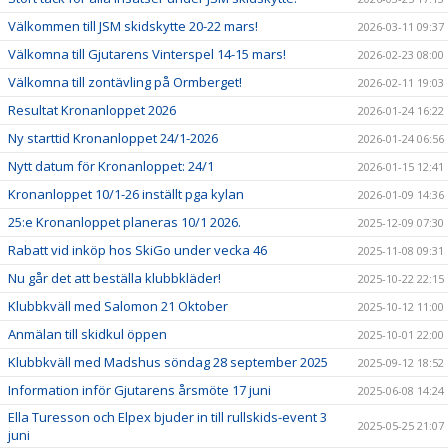
Välkommen till JSM skidskytte 20-22 mars!
2026-03-11 09:37
Välkomna till Gjutarens Vinterspel 14-15 mars!
2026-02-23 08:00
Välkomna till zontävling på Ormberget!
2026-02-11 19:03
Resultat Kronanloppet 2026
2026-01-24 16:22
Ny starttid Kronanloppet 24/1-2026
2026-01-24 06:56
Nytt datum för Kronanloppet: 24/1
2026-01-15 12:41
Kronanloppet 10/1-26 inställt pga kylan
2026-01-09 14:36
25:e Kronanloppet planeras 10/1 2026.
2025-12-09 07:30
Rabatt vid inköp hos SkiGo under vecka 46
2025-11-08 09:31
Nu går det att beställa klubbkläder!
2025-10-22 22:15
Klubbkväll med Salomon 21 Oktober
2025-10-12 11:00
Anmälan till skidkul öppen
2025-10-01 22:00
Klubbkväll med Madshus söndag 28 september 2025
2025-09-12 18:52
Information inför Gjutarens årsmöte 17 juni
2025-06-08 14:24
Ella Turesson och Elpex bjuder in till rullskids-event 3
2025-05-25 21:07
juni