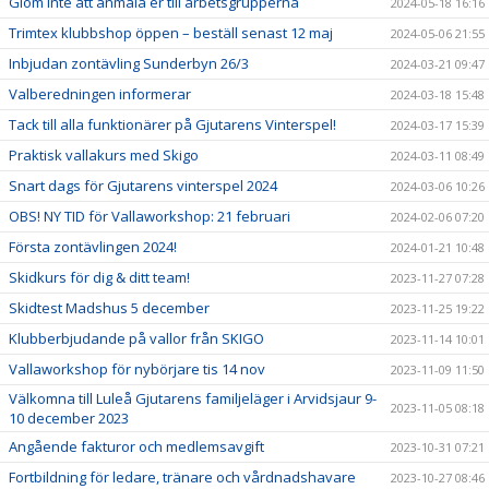
Glöm inte att anmäla er till arbetsgrupperna
2024-05-18 16:16
Trimtex klubbshop öppen – beställ senast 12 maj
2024-05-06 21:55
Inbjudan zontävling Sunderbyn 26/3
2024-03-21 09:47
Valberedningen informerar
2024-03-18 15:48
Tack till alla funktionärer på Gjutarens Vinterspel!
2024-03-17 15:39
Praktisk vallakurs med Skigo
2024-03-11 08:49
Snart dags för Gjutarens vinterspel 2024
2024-03-06 10:26
OBS! NY TID för Vallaworkshop: 21 februari
2024-02-06 07:20
Första zontävlingen 2024!
2024-01-21 10:48
Skidkurs för dig & ditt team!
2023-11-27 07:28
Skidtest Madshus 5 december
2023-11-25 19:22
Klubberbjudande på vallor från SKIGO
2023-11-14 10:01
Vallaworkshop för nybörjare tis 14 nov
2023-11-09 11:50
Välkomna till Luleå Gjutarens familjeläger i Arvidsjaur 9-
2023-11-05 08:18
10 december 2023
Angående fakturor och medlemsavgift
2023-10-31 07:21
Fortbildning för ledare, tränare och vårdnadshavare
2023-10-27 08:46