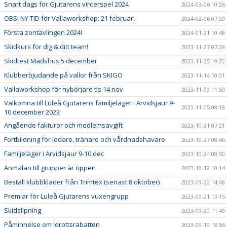
Snart dags för Gjutarens vinterspel 2024
2024-03-06 10:26
OBS! NY TID för Vallaworkshop: 21 februari
2024-02-06 07:20
Första zontävlingen 2024!
2024-01-21 10:48
Skidkurs för dig & ditt team!
2023-11-27 07:28
Skidtest Madshus 5 december
2023-11-25 19:22
Klubberbjudande på vallor från SKIGO
2023-11-14 10:01
Vallaworkshop för nybörjare tis 14 nov
2023-11-09 11:50
Välkomna till Luleå Gjutarens familjeläger i Arvidsjaur 9-
2023-11-05 08:18
10 december 2023
Angående fakturor och medlemsavgift
2023-10-31 07:21
Fortbildning för ledare, tränare och vårdnadshavare
2023-10-27 08:46
Familjeläger i Arvidsjaur 9-10 dec
2023-10-24 08:50
Anmälan till grupper är öppen
2023-10-12 10:14
Beställ klubbkläder från Trimtex (senast 8 oktober)
2023-09-22 14:48
Premiär för Luleå Gjutarens vuxengrupp
2023-09-21 13:15
Skidslipning
2023-09-20 11:49
Påminnelse om Idrottsrabatten
2023-09-19 18:56