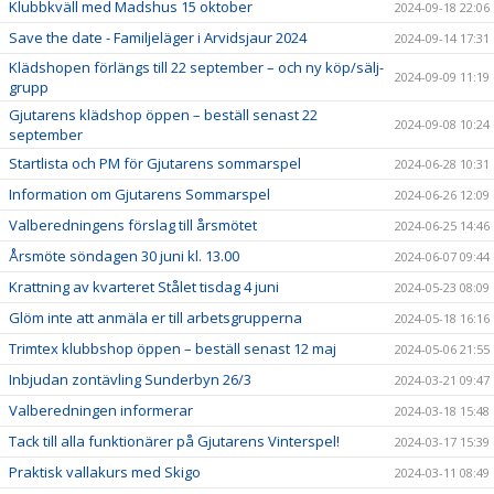
Klubbkväll med Madshus 15 oktober
2024-09-18 22:06
Save the date - Familjeläger i Arvidsjaur 2024
2024-09-14 17:31
Klädshopen förlängs till 22 september – och ny köp/sälj-
2024-09-09 11:19
grupp
Gjutarens klädshop öppen – beställ senast 22
2024-09-08 10:24
september
Startlista och PM för Gjutarens sommarspel
2024-06-28 10:31
Information om Gjutarens Sommarspel
2024-06-26 12:09
Valberedningens förslag till årsmötet
2024-06-25 14:46
Årsmöte söndagen 30 juni kl. 13.00
2024-06-07 09:44
Krattning av kvarteret Stålet tisdag 4 juni
2024-05-23 08:09
Glöm inte att anmäla er till arbetsgrupperna
2024-05-18 16:16
Trimtex klubbshop öppen – beställ senast 12 maj
2024-05-06 21:55
Inbjudan zontävling Sunderbyn 26/3
2024-03-21 09:47
Valberedningen informerar
2024-03-18 15:48
Tack till alla funktionärer på Gjutarens Vinterspel!
2024-03-17 15:39
Praktisk vallakurs med Skigo
2024-03-11 08:49