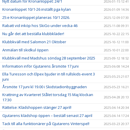
Nytt datum för Kronanloppet: 24/1
2026-01-15 12:41
Kronanloppet 10/1-26 inställt pga kylan
2026-01-09 14:36
25:e Kronanloppet planeras 10/1 2026.
2025-12-09 07:30
Rabatt vid inköp hos SkiGo under vecka 46
2025-11-08 09:31
Nu går det att beställa klubbkläder!
2025-10-22 22:15
Klubbkväll med Salomon 21 Oktober
2025-10-12 11:00
Anmälan till skidkul öppen
2025-10-01 22:00
Klubbkväll med Madshus söndag 28 september 2025
2025-09-12 18:52
Information inför Gjutarens årsmöte 17 juni
2025-06-08 14:24
Ella Turesson och Elpex bjuder in till rullskids-event 3
2025-05-25 21:07
juni
Årsmöte 17 juni kl 19.00 i Skidstadionbyggnaden
2025-05-23 16:21
Krattning av Kvarteret Stålet torsdag 15 Maj klockan
2025-04-28 20:13
17:30
Rättelse: Klädshoppen stänger 27 april!
2025-04-14 20:34
Gjutarens klädshop öppen – beställ senast 27 april
2025-04-14 17:24
Tack till alla funktionärer på Gjutarens Vinterspel!
2025-03-23 20:37