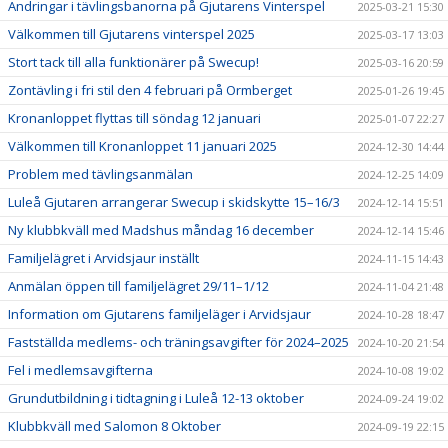
Ändringar i tävlingsbanorna på Gjutarens Vinterspel
2025-03-21 15:30
Välkommen till Gjutarens vinterspel 2025
2025-03-17 13:03
Stort tack till alla funktionärer på Swecup!
2025-03-16 20:59
Zontävling i fri stil den 4 februari på Ormberget
2025-01-26 19:45
Kronanloppet flyttas till söndag 12 januari
2025-01-07 22:27
Välkommen till Kronanloppet 11 januari 2025
2024-12-30 14:44
Problem med tävlingsanmälan
2024-12-25 14:09
Luleå Gjutaren arrangerar Swecup i skidskytte 15–16/3
2024-12-14 15:51
Ny klubbkväll med Madshus måndag 16 december
2024-12-14 15:46
Familjelägret i Arvidsjaur inställt
2024-11-15 14:43
Anmälan öppen till familjelägret 29/11–1/12
2024-11-04 21:48
Information om Gjutarens familjeläger i Arvidsjaur
2024-10-28 18:47
Fastställda medlems- och träningsavgifter för 2024–2025
2024-10-20 21:54
Fel i medlemsavgifterna
2024-10-08 19:02
Grundutbildning i tidtagning i Luleå 12-13 oktober
2024-09-24 19:02
Klubbkväll med Salomon 8 Oktober
2024-09-19 22:15