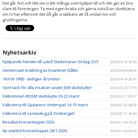
Det går fort och lätt om vi blir många som hjälper till och det ger en bra
slant till föreningen. Ta med egen kratta och gärna också en skottkärra
MULTIBANAN
om ni har eftersom det då går snabbare att få undan löv-och
grushögarna.
DOKUMENT
KALENDER
Nyhetsarkiv
Hjälpande händer till Luleå Stadsmaran lördag 23/5
2026-05-19 10:03
Gemensam krattning av Kvarteret Stålet
2026-04-24 08:00
16/6 kl 1900 - äntligen årsmöte!
2026-04-19 20:41
Stort tack för alla insatser under JSM skidskytte!
2026-03-25 17:13
Välkommen till JSM skidskytte 20-22 mars!
2026-03-11 09:37
Välkomna till Gjutarens Vinterspel 14-15 mars!
2026-02-23 08:00
Välkomna till zontävling på Ormberget!
2026-02-11 19:03
Resultat Kronanloppet 2026
2026-01-24 16:22
Ny starttid Kronanloppet 24/1-2026
2026-01-24 06:56