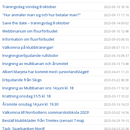
Träningsdag söndag 8 oktober
2023-09-19 18:18
"Hur anmäler man sig och hur betalar man?"
2023-09-17 17:16
Save the date – träningsdag 8 oktober
2023-09-14 09:02
Webbinarium om flourförbudet
2023-09-10 12:48
Information om fluorförbudet
2023-09-05 08:55
Välkomna på klubbträningar!
2023-08-07 15:11
Invigningserbjudande rullskidor
2023-06-16 08:37
Invigning av multibanan och årsmötet
2023-06-13 15:48
Albert Marjeta har kommit med i juniorlandslaget!
2023-06-01 11:23
Erbjudande från Skigo
2023-05-22 08:38
Invigning av Multibanan ons 14 juni kl. 18
2023-05-17 10:52
Krattning onsdag 31/5 kl. 18
2023-05-17 10:32
Årsmöte onsdag 14 juni kl. 19.30
2023-05-16 16:23
Välkomna till Norrbottens sommarskidskola 2023!
2023-05-02 14:56
Beställ klubbkläder från Trimtex (senast 7 maj)
2023-04-29 19:15
Tack, Sparbanken Nord!
2023-04-25 22:28