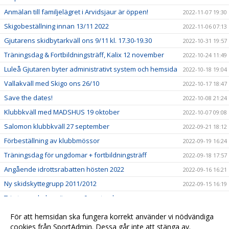
Anmälan till familjelägret i Arvidsjaur är öppen!
2022-11-07 19:30
Skigobeställning innan 13/11 2022
2022-11-06 07:13
Gjutarens skidbytarkväll ons 9/11 kl. 17.30-19.30
2022-10-31 19:57
Träningsdag & Fortbildningsträff, Kalix 12 november
2022-10-24 11:49
Luleå Gjutaren byter administrativt system och hemsida
2022-10-18 19:04
Vallakväll med Skigo ons 26/10
2022-10-17 18:47
Save the dates!
2022-10-08 21:24
Klubbkväll med MADSHUS 19 oktober
2022-10-07 09:08
Salomon klubbkväll 27 september
2022-09-21 18:12
Förbeställning av klubbmössor
2022-09-19 16:24
Träningsdag för ungdomar + fortbildningsträff
2022-09-18 17:57
Angående idrottsrabatten hösten 2022
2022-09-16 16:21
Ny skidskyttegrupp 2011/2012
2022-09-15 16:19
Trimtex webshop öppnar 9 september
2022-09-06 16:16
Nytt administrativt system på gång!
2022-08-19 16:14
För att hemsidan ska fungera korrekt använder vi nödvändiga
Tränarutbildningar
cookies från SportAdmin. Dessa går inte att stänga av.
2022-07-27 15:06