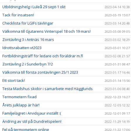
Utbildningshelg i Luleå 29 sept-1 okt
2023-04-14 10:38
Tack för insatsen!
2023-03-19 15:07
Checklista för LGIFs tävlingar
2023-03-14 20:48
Välkomna till Gjutarens Vinterspel 18 och 19 mars!
2023-03-08 09:05
Zontävling 3 i Antnäs 16 mars
2023-03-02 18:29
Idrottsrabatten vt2023
2023-03-01 10:27
Fortbildningsträff för ledare och föräldrar m.fl
2023-02-08 21:57
Zontävling 2 i Sunderbyn 7/2
2023-01-31 08:47
Välkomna till första zontävlingen 25/1 2023
2023-01-17 16:46
Ett stort tack!
2023-01-14 15:56
Testa Madshus skidor i samarbete med Hägglunds
2023-01-06 08:40
Termometern fixad
2022-12-23 16:27
Årets julklapp är här!
2022-12-05 12:32
Familjelägret i Arvidsjaur inställt :(
2022-12-01 09:17
Ändring av stil på Dundretspelen!
2022-11-29 14:19
Fel på termometern online
2022-11-22 17:06