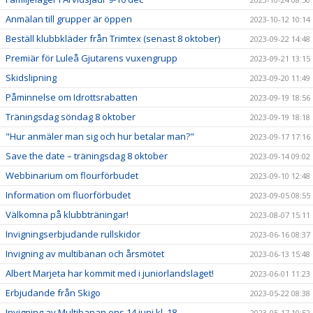
Anmälan till grupper är öppen
2023-10-12 10:14
Beställ klubbkläder från Trimtex (senast 8 oktober)
2023-09-22 14:48
Premiär för Luleå Gjutarens vuxengrupp
2023-09-21 13:15
Skidslipning
2023-09-20 11:49
Påminnelse om Idrottsrabatten
2023-09-19 18:56
Träningsdag söndag 8 oktober
2023-09-19 18:18
"Hur anmäler man sig och hur betalar man?"
2023-09-17 17:16
Save the date – träningsdag 8 oktober
2023-09-14 09:02
Webbinarium om flourförbudet
2023-09-10 12:48
Information om fluorförbudet
2023-09-05 08:55
Välkomna på klubbträningar!
2023-08-07 15:11
Invigningserbjudande rullskidor
2023-06-16 08:37
Invigning av multibanan och årsmötet
2023-06-13 15:48
Albert Marjeta har kommit med i juniorlandslaget!
2023-06-01 11:23
Erbjudande från Skigo
2023-05-22 08:38
Invigning av Multibanan ons 14 juni kl. 18
2023-05-17 10:52