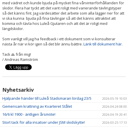
med vädret och kunde bjuda på mycket fina vårvinterförhållanden för
skidor. Flera har tyckt att det varit roligt med varierande tävlingstyper
MULTIBANAN
så det känns fint. Jag värdesätter det arbete som alla lägger ner för att
vi ska kunna bjuda på fina tävlingar så att det känns attraktivt att
komma och tävla hos Luleå Gjutaren och att det är roligt med
DOKUMENT
längdskidor.
KALENDER
Som vanligt vill jag ha feedback i ett dokument som vi konsulterar
nästa år när vi kör igen så det blir ännu bättre.
Länk till dokument här.
Tack 🙏 från mig!
/ Andreas Ramström
Nyhetsarkiv
Hjälpande händer till Luleå Stadsmaran lördag 23/5
2026-05-19 10:03
Gemensam krattning av Kvarteret Stålet
2026-04-24 08:00
16/6 kl 1900 - äntligen årsmöte!
2026-04-19 20:41
Stort tack för alla insatser under JSM skidskytte!
2026-03-25 17:13