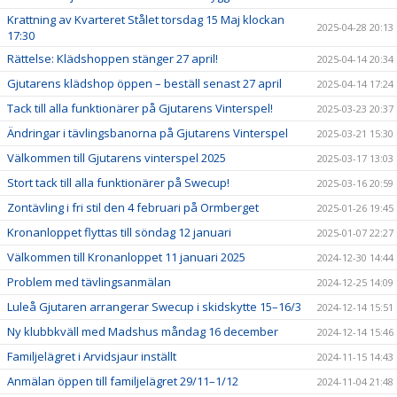
Krattning av Kvarteret Stålet torsdag 15 Maj klockan
2025-04-28 20:13
17:30
Rättelse: Klädshoppen stänger 27 april!
2025-04-14 20:34
Gjutarens klädshop öppen – beställ senast 27 april
2025-04-14 17:24
Tack till alla funktionärer på Gjutarens Vinterspel!
2025-03-23 20:37
Ändringar i tävlingsbanorna på Gjutarens Vinterspel
2025-03-21 15:30
Välkommen till Gjutarens vinterspel 2025
2025-03-17 13:03
Stort tack till alla funktionärer på Swecup!
2025-03-16 20:59
Zontävling i fri stil den 4 februari på Ormberget
2025-01-26 19:45
Kronanloppet flyttas till söndag 12 januari
2025-01-07 22:27
Välkommen till Kronanloppet 11 januari 2025
2024-12-30 14:44
Problem med tävlingsanmälan
2024-12-25 14:09
Luleå Gjutaren arrangerar Swecup i skidskytte 15–16/3
2024-12-14 15:51
Ny klubbkväll med Madshus måndag 16 december
2024-12-14 15:46
Familjelägret i Arvidsjaur inställt
2024-11-15 14:43
Anmälan öppen till familjelägret 29/11–1/12
2024-11-04 21:48