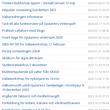
Trimtex klubbshop öppen – beställ senast 12 maj
2024-05-06 21:55
Inbjudan zontävling Sunderbyn 26/3
2024-03-21 09:47
Valberedningen informerar
2024-03-18 15:48
Tack till alla funktionärer på Gjutarens Vinterspel!
2024-03-17 15:39
Praktisk vallakurs med Skigo
2024-03-11 08:49
Snart dags för Gjutarens vinterspel 2024
2024-03-06 10:26
OBS! NY TID för Vallaworkshop: 21 februari
2024-02-06 07:20
Första zontävlingen 2024!
2024-01-21 10:48
Skidkurs för dig & ditt team!
2023-11-27 07:28
Skidtest Madshus 5 december
2023-11-25 19:22
Klubberbjudande på vallor från SKIGO
2023-11-14 10:01
Vallaworkshop för nybörjare tis 14 nov
2023-11-09 11:50
Välkomna till Luleå Gjutarens familjeläger i Arvidsjaur 9-
2023-11-05 08:18
10 december 2023
Angående fakturor och medlemsavgift
2023-10-31 07:21
Fortbildning för ledare, tränare och vårdnadshavare
2023-10-27 08:46
Familjeläger i Arvidsjaur 9-10 dec
2023-10-24 08:50