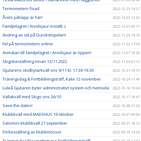
Termometern fixad
2022-12-23 16:27
Årets julklapp är här!
2022-12-05 12:32
Familjelägret i Arvidsjaur inställt :(
2022-12-01 09:17
Ändring av stil på Dundretspelen!
2022-11-29 14:19
Fel på termometern online
2022-11-22 17:06
Anmälan till familjelägret i Arvidsjaur är öppen!
2022-11-07 19:30
Skigobeställning innan 13/11 2022
2022-11-06 07:13
Gjutarens skidbytarkväll ons 9/11 kl. 17.30-19.30
2022-10-31 19:57
Träningsdag & Fortbildningsträff, Kalix 12 november
2022-10-24 11:49
Luleå Gjutaren byter administrativt system och hemsida
2022-10-18 19:04
Vallakväll med Skigo ons 26/10
2022-10-17 18:47
Save the dates!
2022-10-08 21:24
Klubbkväll med MADSHUS 19 oktober
2022-10-07 09:08
Salomon klubbkväll 27 september
2022-09-21 18:12
Förbeställning av klubbmössor
2022-09-19 16:24
Träningsdag för ungdomar + fortbildningsträff
2022-09-18 17:57