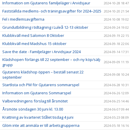
Information om Gjutarens familjeläger i Arvidsjaur
2024-10-28 18:47
Fastställda medlems- och träningsavgifter för 2024–2025
2024-10-20 21:54
Fel i medlemsavgifterna
2024-10-08 19:02
Grundutbildning i tidtagning i Luleå 12-13 oktober
2024-09-24 19:02
Klubbkväll med Salomon 8 Oktober
2024-09-19 22:15
Klubbkväll med Madshus 15 oktober
2024-09-18 22:06
Save the date - Familjeläger i Arvidsjaur 2024
2024-09-14 17:31
Klädshopen förlängs till 22 september – och ny köp/sälj-
2024-09-09 11:19
grupp
Gjutarens klädshop öppen – beställ senast 22
2024-09-08 10:24
september
Startlista och PM för Gjutarens sommarspel
2024-06-28 10:31
Information om Gjutarens Sommarspel
2024-06-26 12:09
Valberedningens förslag till årsmötet
2024-06-25 14:46
Årsmöte söndagen 30 juni kl. 13.00
2024-06-07 09:44
Krattning av kvarteret Stålet tisdag 4 juni
2024-05-23 08:09
Glöm inte att anmäla er till arbetsgrupperna
2024-05-18 16:16