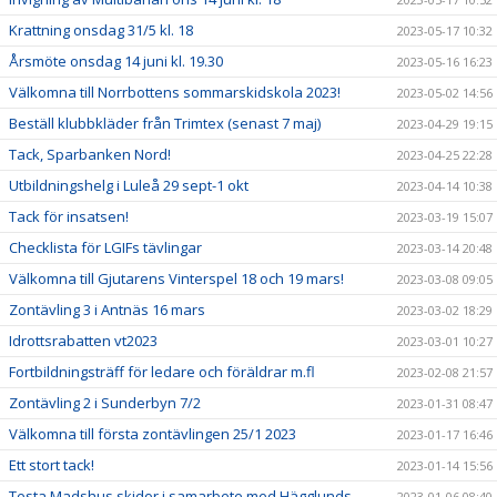
Krattning onsdag 31/5 kl. 18
2023-05-17 10:32
Årsmöte onsdag 14 juni kl. 19.30
2023-05-16 16:23
Välkomna till Norrbottens sommarskidskola 2023!
2023-05-02 14:56
Beställ klubbkläder från Trimtex (senast 7 maj)
2023-04-29 19:15
Tack, Sparbanken Nord!
2023-04-25 22:28
Utbildningshelg i Luleå 29 sept-1 okt
2023-04-14 10:38
Tack för insatsen!
2023-03-19 15:07
Checklista för LGIFs tävlingar
2023-03-14 20:48
Välkomna till Gjutarens Vinterspel 18 och 19 mars!
2023-03-08 09:05
Zontävling 3 i Antnäs 16 mars
2023-03-02 18:29
Idrottsrabatten vt2023
2023-03-01 10:27
Fortbildningsträff för ledare och föräldrar m.fl
2023-02-08 21:57
Zontävling 2 i Sunderbyn 7/2
2023-01-31 08:47
Välkomna till första zontävlingen 25/1 2023
2023-01-17 16:46
Ett stort tack!
2023-01-14 15:56
Testa Madshus skidor i samarbete med Hägglunds
2023-01-06 08:40