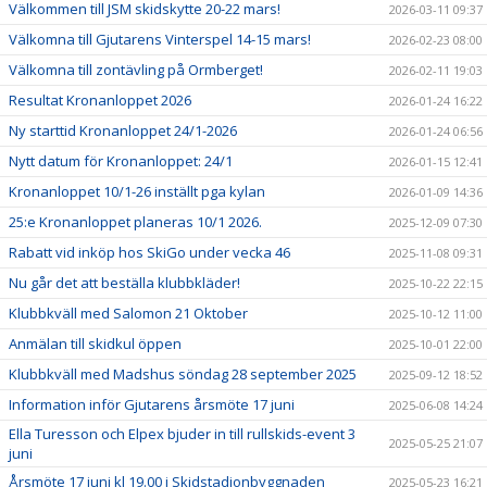
Välkommen till JSM skidskytte 20-22 mars!
2026-03-11 09:37
Välkomna till Gjutarens Vinterspel 14-15 mars!
2026-02-23 08:00
Välkomna till zontävling på Ormberget!
2026-02-11 19:03
Resultat Kronanloppet 2026
2026-01-24 16:22
Ny starttid Kronanloppet 24/1-2026
2026-01-24 06:56
Nytt datum för Kronanloppet: 24/1
2026-01-15 12:41
Kronanloppet 10/1-26 inställt pga kylan
2026-01-09 14:36
25:e Kronanloppet planeras 10/1 2026.
2025-12-09 07:30
Rabatt vid inköp hos SkiGo under vecka 46
2025-11-08 09:31
Nu går det att beställa klubbkläder!
2025-10-22 22:15
Klubbkväll med Salomon 21 Oktober
2025-10-12 11:00
Anmälan till skidkul öppen
2025-10-01 22:00
Klubbkväll med Madshus söndag 28 september 2025
2025-09-12 18:52
Information inför Gjutarens årsmöte 17 juni
2025-06-08 14:24
Ella Turesson och Elpex bjuder in till rullskids-event 3
2025-05-25 21:07
juni
Årsmöte 17 juni kl 19.00 i Skidstadionbyggnaden
2025-05-23 16:21