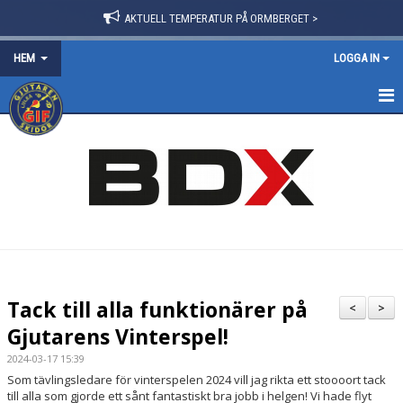
AKTUELL TEMPERATUR PÅ ORMBERGET >
HEM
LOGGA IN
HEM
OM FÖRENINGEN
NYHETER
BLI MEDLEM
FÖRVÄNTANSLISTA 2025/26
Tack till alla funktionärer på
<
>
TRÄNINGSPOLICY
Gjutarens Vinterspel!
2024-03-17 15:39
VÅRA GRUPPER/LEDARE
Som tävlingsledare för vinterspelen 2024 vill jag rikta ett stoooort tack
till alla som gjorde ett sånt fantastiskt bra jobb i helgen! Vi hade flyt
STYRELSE & STADGAR